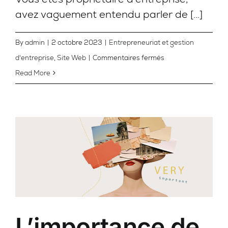
avez vaguement entendu parler de [...]
By
admin
|
2 octobre 2023
|
Entrepreneuriat et gestion
sur
d'entreprise
,
Site Web
|
Commentaires fermés
Bon,
Read More
on
en
parle
de
la
loi
25?
L’importance de