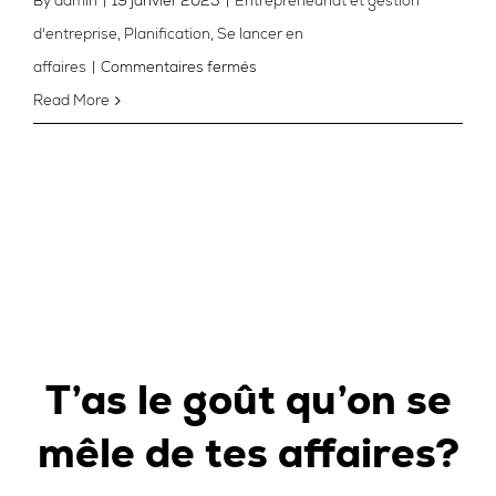
By
admin
|
19 janvier 2023
|
Entrepreneuriat et gestion
d'entreprise
,
Planification
,
Se lancer en
sur
affaires
|
Commentaires fermés
C’est
Read More
quoi
un
plan
d’affaires
et
ça
sert
à
T’as le goût qu’on se
quoi?
mêle de tes affaires?