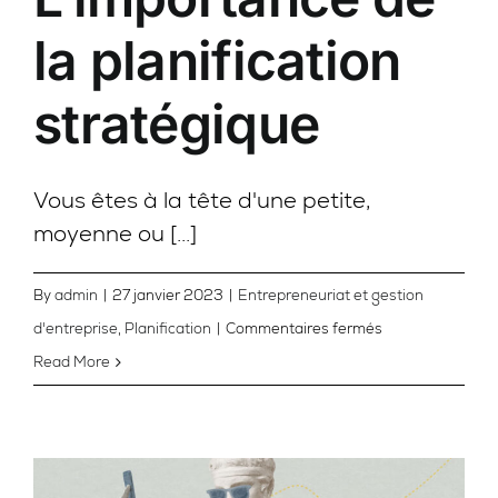
la planification
stratégique
Vous êtes à la tête d'une petite,
moyenne ou [...]
By
admin
|
27 janvier 2023
|
Entrepreneuriat et gestion
sur
d'entreprise
,
Planification
|
Commentaires fermés
L’importance
Read More
de
la
planification
stratégique