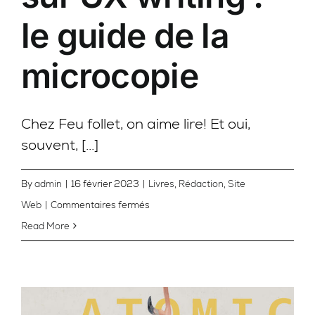
le guide de la
microcopie
Chez Feu follet, on aime lire! Et oui,
souvent, [...]
By
admin
|
16 février 2023
|
Livres
,
Rédaction
,
Site
sur
Web
|
Commentaires fermés
[Livre]
Read More
Notre
avis
sur
UX