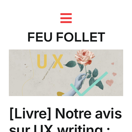
Skip
to
content
FEU FOLLET
[Livre] Notre avis
sur UX writing :