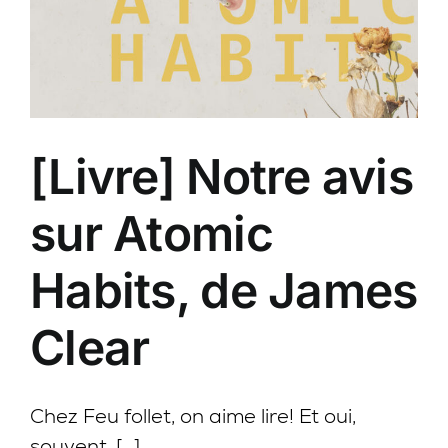
writing
:
le
guide
de
[Livre] Notre avis
la
microcopie
sur Atomic
Habits, de James
Clear
Chez Feu follet, on aime lire! Et oui,
souvent, [...]