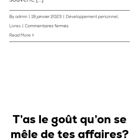
By
admin
|
19 janvier 2023
|
Développement personnel
,
sur
Livres
|
Commentaires fermés
[Livre]
Read More
Notre
avis
sur
Atomic
Habits,
de
James
Clear
T’as le goût qu’on se
mêle de tes affaires?